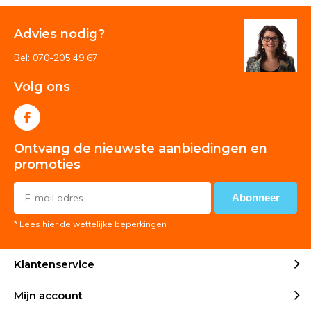
Advies nodig?
Bel: 070-205 49 67
Volg ons
Ontvang de nieuwste aanbiedingen en
promoties
Abonneer
* Lees hier de wettelijke beperkingen
Klantenservice
Mijn account