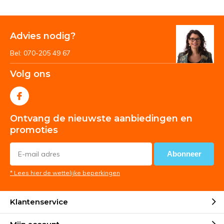
Advies nodig?
Bel: 070-205 49 67
Volg ons
Ontvang de nieuwste aanbiedingen en
promoties
Abonneer
* Lees hier de wettelijke beperkingen
Klantenservice