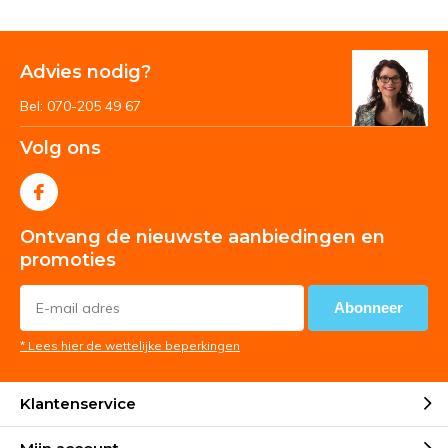
Advies nodig?
Bel: 070-205 49 67
Volg ons
Ontvang de nieuwste aanbiedingen en
promoties
Abonneer
* Lees hier de wettelijke beperkingen
Klantenservice