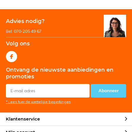
Advies nodig?
Bel: 070-205 49 67
Volg ons
Ontvang de nieuwste aanbiedingen en
promoties
Abonneer
* Lees hier de wettelijke beperkingen
Klantenservice