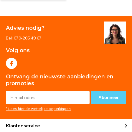
Advies nodig?
Bel: 070-205 49 67
Volg ons
Ontvang de nieuwste aanbiedingen en
promoties
Abonneer
* Lees hier de wettelijke beperkingen
Klantenservice