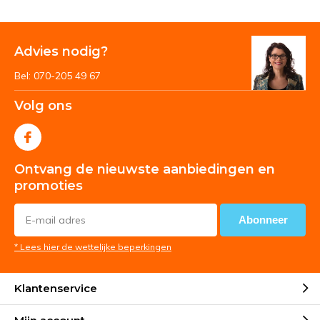
Advies nodig?
Bel: 070-205 49 67
Volg ons
Ontvang de nieuwste aanbiedingen en
promoties
Abonneer
* Lees hier de wettelijke beperkingen
Klantenservice