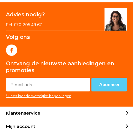
Advies nodig?
Bel: 070-205 49 67
Volg ons
Ontvang de nieuwste aanbiedingen en
promoties
Abonneer
* Lees hier de wettelijke beperkingen
Klantenservice
Mijn account