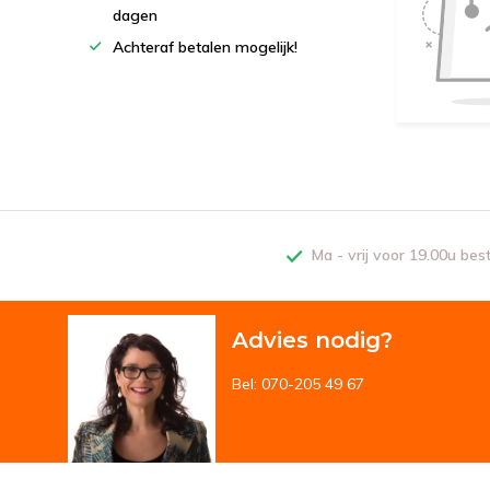
dagen
Achteraf betalen mogelijk!
Ma - vrij voor 19.00u bes
Advies nodig?
Bel: 070-205 49 67