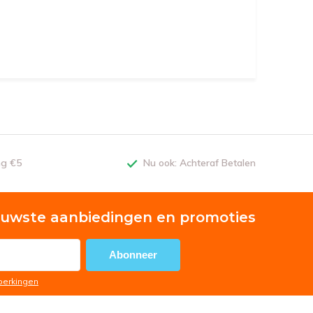
ng €5
Nu ook: Achteraf Betalen
euwste aanbiedingen en promoties
Abonneer
eperkingen