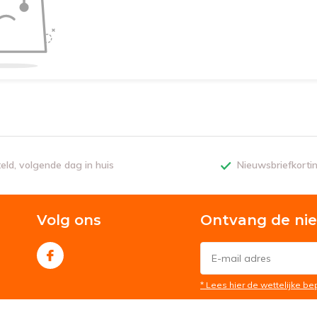
teld, volgende dag in huis
Nieuwsbriefkorti
Volg ons
Ontvang de ni
* Lees hier de wettelijke b