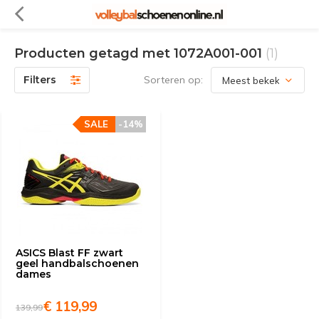
Producten getagd met 1072A001-001
(1)
Filters
Sorteren op:
SALE
-14%
ASICS Blast FF zwart
geel handbalschoenen
dames
€ 119,99
139,99