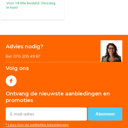
Voor 19.00u besteld. Dinsdag
in huis!
Advies nodig?
Bel: 070-205 49 67
Volg ons
Ontvang de nieuwste aanbiedingen en
promoties
Abonneer
* Lees hier de wettelijke beperkingen